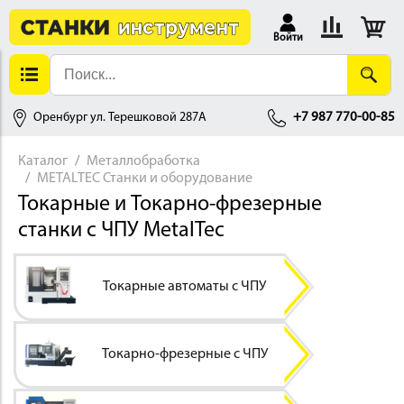
Войти
Оренбург ул. Терешковой 287А
+7 987 770-00-85
Каталог
Металлобработка
METALTEC Станки и оборудование
АЛЛОБРАБОТКА
Токарные и Токарно-фрезерные
станки с ЧПУ MetalTec
Токарные автоматы с ЧПУ
ДЕРЕВООБРАБОТКА
Токарно-фрезерные с ЧПУ