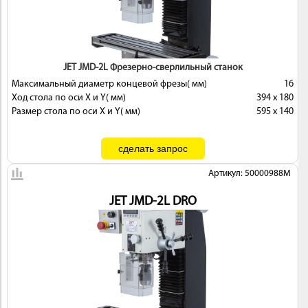
 И
КИ
JET JMD-2L Фрезерно-сверлильный станок
Максимальный диаметр концевой фрезы( мм)
16
Ход стола по оси X и Y( мм)
394 x 180
Размер стола по оси X и Y( мм)
595 x 140
Артикул: 50000988M
JET JMD-2L DRO