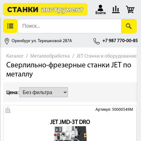
Войти
Оренбург ул. Терешковой 287А
+7 987 770-00-85
Каталог
Металлобработка
JET Станки и оборудование
Сверлильно-фрезерные станки JET по
АЛЛОБРАБОТКА
металлу
Цена:
Артикул: 50000549M
JET JMD-3T DRO
ДЕРЕВООБРАБОТКА