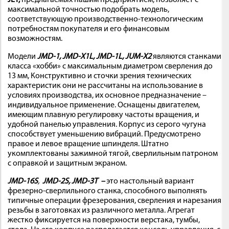
JET,
предлагаемых нашим предприятием, позволяет с
максимальной точностью подобрать модель,
соответствующую производственно-технологическим
потребностям покупателя и его финансовым
возможностям.
Модели
JMD-1,
JMD-
X1
L,
JMD-1
L,
JUM-
X2
являются станками
класса «хобби» с максимальным диаметром сверления до
13 мм, Конструктивно и сточки зрения технических
характеристик они не рассчитаны на использование в
условиях производства, их основное предназначение –
индивидуальное применение. Оснащены двигателем,
имеющим плавную регулировку частоты вращения, и
удобной панелью управления. Корпус из серого чугуна
способствует уменьшению вибраций. Предусмотрено
правое и левое вращение шпинделя. Штатно
укомплектованы зажимной тягой, сверлильным патроном
с оправкой и защитным экраном.
JMD-16S
,
JMD-2S, JMD-3T
–
это настольный вариант
фрезерно-сверлильного станка, способного выполнять
типичные операции фрезерования, сверления и нарезания
резьбы в заготовках из различного металла. Агрегат
жестко фиксируется на поверхности верстака, тумбы,