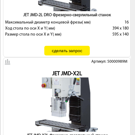
JET JMD-2L DRO Фрезерно-сверлильный станок
Максимальный диаметр концевой фрезы( мм)
16
Ход стола по оси X и Y( мм)
394 x 180
Размер стола по оси X и Y( мм)
595 x 140
Артикул: 50000989M
JET JMD-X2L