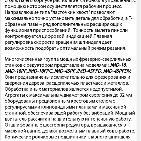
стола. На его корпусе располагается консоль управления, с
помощью которой осуществляется рабочий процесс.
Направляющие типа "ласточкин хвост" позволяют
максимально точно установить деталь для обработки, а Т-
образные пазы – ряд дополнительных расширяющих
функционал приспособлений. Точность вылета пиноли
контролируется цифровой индикацией.Плавная
регулировка скорости вращения шпинделя дает
возможность подобрать оптимальный режим резания.
Многочисленная группа мощных фрезерно-сверлильных
станков с редуктором представлена моделями:
JMD-18,
JMD-18PF, JMD-18FPC, JMD-45PF, JMD-45PFD, JMD-45PFDV.
Они предназначены исключительно для фрезерования и
сверления дерева, расщепляемых пластмасс и металлов.
Обработка иных материалов является недопустимой.
Агрегаты с максимальным диаметром сверления до 32 мм
оборудованы прецизионным крестовым столом с
регулируемыми клиновидными планками и массивной
станиной, обеспечивающей работу без вибраций. Мощный
двигатель рассчитан на длительную интенсивную работу.
Отшлифованные шестерни редуктора, вращающиеся в
масляной ванне, делают возможным плавный ход в работе.
Конические роликовые подшипники главного шпинделя