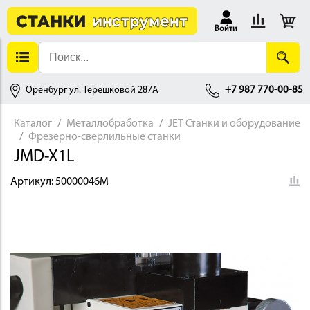
Войти
Оренбург ул. Терешковой 287А
+7 987 770-00-85
Каталог
Металлобработка
JET Станки и оборудование
Фрезерно-сверлильные станки
АЛЛОБРАБОТКА
JMD-X1L
Артикул:
50000046M
ДЕРЕВООБРАБОТКА