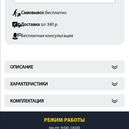
 И
Самовывоз :
бесплатно
КИ
Доставка :
от 340 р
Бесплатная консультация
ОПИСАНИЕ
ХАРАКТЕРИСТИКИ
КОМПЛЕКТАЦИЯ
РЕЖИМ РАБОТЫ
пн-пт: 9:00-18:00