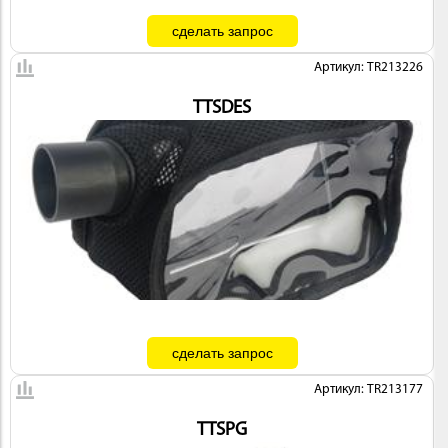
 И
КИ
Артикул: TR213226
TTSDES
Артикул: TR213177
TTSPG