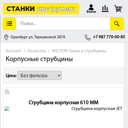
Войти
Оренбург ул. Терешковой 287А
+7 987 770-00-85
Каталог
Оснастка
WILTON Тиски и струбцины
Корпусные струбцины
АЛЛОБРАБОТКА
Цена:
Струбцина корпусная 610 ММ
ДЕРЕВООБРАБОТКА