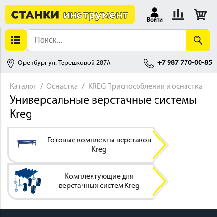
Войти
Оренбург ул. Терешковой 287А
+7 987 770-00-85
Каталог
Оснастка
KREG Приспособления и оснастка
Универсальные верстачные системы
АЛЛОБРАБОТКА
Kreg
Готовые комплекты верстаков
Kreg
Комплектующие для
верстачных систем Kreg
ДЕРЕВООБРАБОТКА