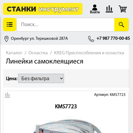
Войти
Оренбург ул. Терешковой 287А
+7 987 770-00-85
Каталог
Оснастка
KREG Приспособления и оснастка
Линейки самоклеящиеся
АЛЛОБРАБОТКА
Цена:
Артикул: KMS7723
KMS7723
ДЕРЕВООБРАБОТКА