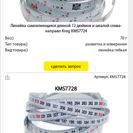
 И
КИ
Линейка самоклеющаяся длиной 12 дюймов и шкалой слева-
направо Kreg KMS7724
Вес()
70 г
Тип товара()
разметка и измерения
Вид товара()
линейка гибкая
Артикул: KMS7728
KMS7728