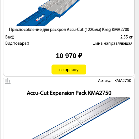
 И
КИ
Приспособление для раскроя Accu-Cut (1220мм) Kreg KMA2700
Вес()
2.55 кг
Вид товара()
шина направляющая
10 970 ₽
Артикул: KMA2750
Accu-Cut Expansion Pack KMA2750