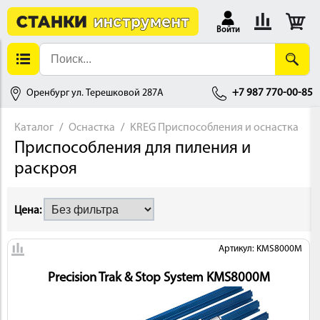
Войти
Оренбург ул. Терешковой 287А
+7 987 770-00-85
Каталог
Оснастка
KREG Приспособления и оснастка
Приспособления для пиления и
АЛЛОБРАБОТКА
раскроя
Цена:
Артикул: KMS8000M
Precision Trak & Stop System KMS8000M
ДЕРЕВООБРАБОТКА