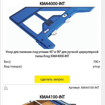
KMA4000-INT
Упор для пиления под углами 45° и 90° для ручной циркулярной
пилы Kreg KMA4000-INT
Вес()
700 г
Вид товара()
упор
Артикул: KMA4100-INT
KMA4100-INT