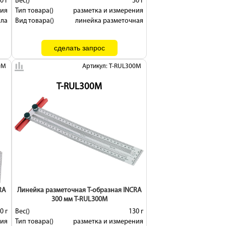
0 г
Вес()
30 г
ния
Тип товара()
разметка и измерения
ала
Вид товара()
линейка разметочная
0M
Артикул: T-RUL300M
T-RUL300M
RA
Линейка разметочная Т-образная INCRA
300 мм T-RUL300M
0 г
Вес()
130 г
ния
Тип товара()
разметка и измерения