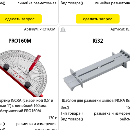
а()
линейка разметочная
Вид товара()
линейка разметоч
Артикул: PRO160M
Артикул: IG
PRO160M
IG32
ртир INCRA (с насечкой 0,5° и
Шаблон для разметки шипов INCRA IG
ами 1°) с линейкой 160 мм.
Вес()
15
Метрический PRO160M
Тип товара()
разметка и измере
130 г
Вид товара()
рейс
а()
разметка и измерения
а()
транспортир