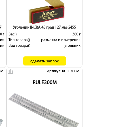
7
Угольник INCRA 45 град 127 мм G455
0 г
Вес()
380 г
ния
Тип товара()
разметка и измерения
ник
Вид товара()
угольник
0M
Артикул: RULE300M
RULE300M