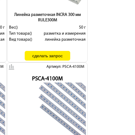
Линейка разметочная INCRA 300 мм
RULE300M
0 г
Вес()
50 г
ния
Тип товара()
разметка и измерения
ная
Вид товара()
линейка разметочная
1M
Артикул: PSCA-4100M
PSCA-4100M