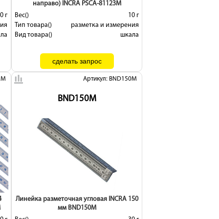
направо) INCRA PSCA-81123M
0 г
Вес()
10 г
ния
Тип товара()
разметка и измерения
ала
Вид товара()
шкала
2M
Артикул: BND150M
BND150M
4
Линейка разметочная угловая INCRA 150
M
мм BND150M