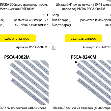
INCRA 300мм с транспортиром.
Шкала 0-41 см из лексана (0-41 слев
Метрическая CNT300M
направо) INCRA PSCA-0041M
50 г
Вес()
1
а()
разметка и измерения
Тип товара()
разметка и измере
а()
линейка разметочная
Вид товара()
шк
Артикул: PSCA-4082M
Артикул: PSCA-824
PSCA-4082M
PSCA-8240M
-82 см из лексана (40-82 слева
Шкала 82-40 см из лексана (40-82 спра