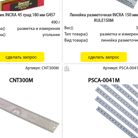
ик INCRA 45 град 180 мм G457
Линейка разметочная INCRA 150 мм
RULE150M
490 г
Вес()
3
а()
разметка и измерения
Тип товара()
разметка и измере
а()
угольник
Вид товара()
линейка разметоч
Артикул: CNT300M
Артикул: PSCA-004
CNT300M
PSCA-0041M