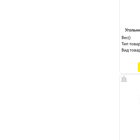
рейсмус
100 г
планка
130 г
150 г
Угольни
90 г
Вес()
Тип товар
Вид товар