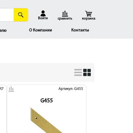
Войти
сравнить
корзина
О Компании
Контакты
елю
R7
Артикул: G455
G455