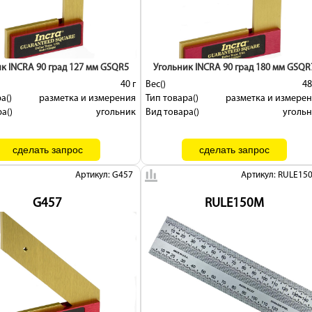
к INCRA 90 град 127 мм GSQR5
Угольник INCRA 90 град 180 мм GSQR
40 г
Вес()
48
а()
разметка и измерения
Тип товара()
разметка и измере
а()
угольник
Вид товара()
уголь
Артикул: G457
Артикул: RULE15
G457
RULE150M