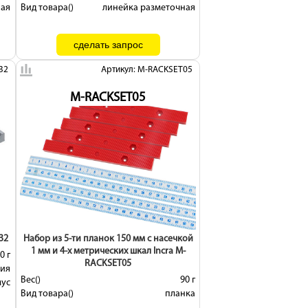
ная
Вид товара()
линейка разметочная
32
Артикул: M-RACKSET05
M-RACKSET05
32
Набор из 5-ти планок 150 мм с насечкой
1 мм и 4-х метрических шкал Incra M-
0 г
RACKSET05
ния
Вес()
90 г
мус
Вид товара()
планка