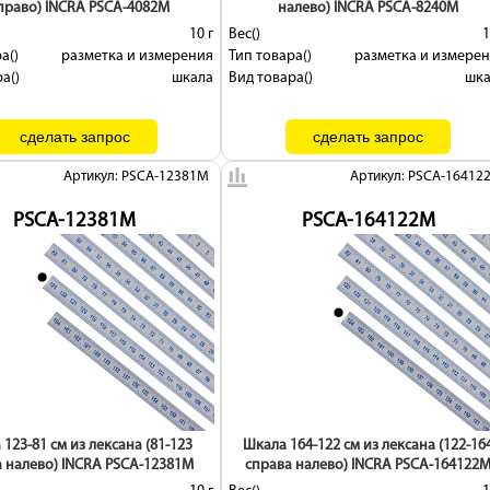
право) INCRA PSCA-4082M
налево) INCRA PSCA-8240M
10 г
Вес()
1
а()
разметка и измерения
Тип товара()
разметка и измере
а()
шкала
Вид товара()
шк
Артикул: PSCA-12381M
Артикул: PSCA-16412
PSCA-12381M
PSCA-164122M
123-81 см из лексана (81-123
Шкала 164-122 см из лексана (122-16
 налево) INCRA PSCA-12381M
справа налево) INCRA PSCA-164122