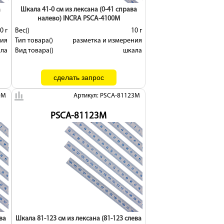
а
Шкала 41-0 см из лексана (0-41 справа
налево) INCRA PSCA-4100M
0 г
Вес()
10 г
ния
Тип товара()
разметка и измерения
ала
Вид товара()
шкала
0M
Артикул: PSCA-81123M
PSCA-81123M
ва
Шкала 81-123 см из лексана (81-123 слева