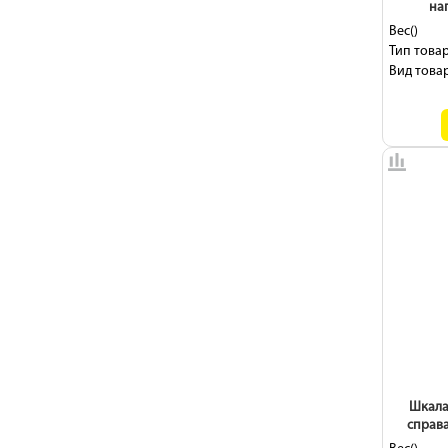
на
Вес()
Тип товар
Вид товар
Шкала 
справа