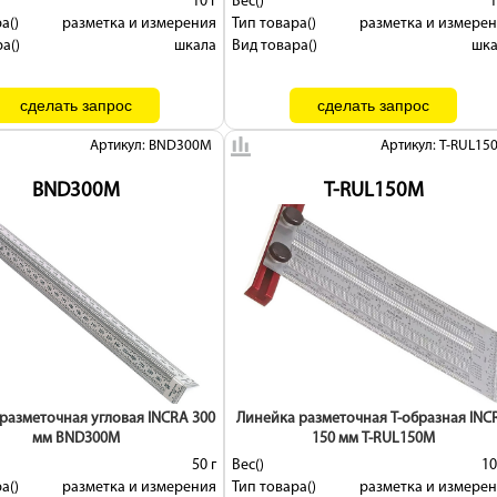
10 г
Вес()
1
а()
разметка и измерения
Тип товара()
разметка и измере
а()
шкала
Вид товара()
шк
Артикул: BND300M
Артикул: T-RUL15
BND300M
T-RUL150M
разметочная угловая INCRA 300
Линейка разметочная Т-образная INC
мм BND300M
150 мм T-RUL150M
50 г
Вес()
10
а()
разметка и измерения
Тип товара()
разметка и измере