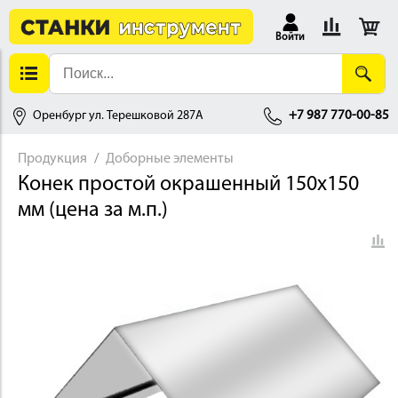
Войти
Оренбург ул. Терешковой 287А
+7 987 770-00-85
Продукция
Доборные элементы
Конек простой окрашенный 150х150
АЛЛОБРАБОТКА
мм (цена за м.п.)
ДЕРЕВООБРАБОТКА