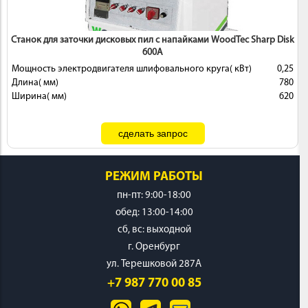
Станок для заточки дисковых пил с напайками WoodTec Sharp Disk
600A
Мощность электродвигателя шлифовального круга( кВт)
0,25
Длина( мм)
780
Ширина( мм)
620
РЕЖИМ РАБОТЫ
пн-пт: 9:00-18:00
обед: 13:00-14:00
cб, вс: выходной
г. Оренбург
ул. Терешковой 287А
+7 987 770 00 85