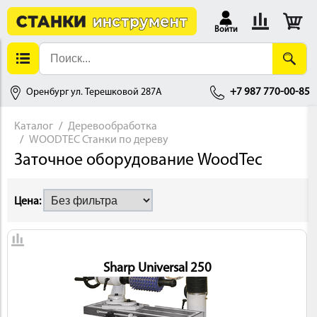
Войти
Оренбург ул. Терешковой 287А
+7 987 770-00-85
Каталог
Деревообработка
WOODTEC Станки по дереву
АЛЛОБРАБОТКА
Заточное оборудование WoodTec
Цена:
Sharp Universal 250
ДЕРЕВООБРАБОТКА