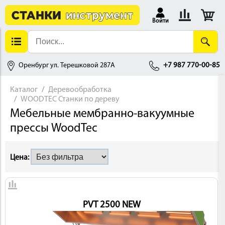
Войти
Оренбург ул. Терешковой 287А
+7 987 770-00-85
Каталог
Деревообработка
WOODTEC Станки по дереву
АЛЛОБРАБОТКА
Мебельные мембранно-вакуумные
прессы WoodTec
Цена:
ДЕРЕВООБРАБОТКА
PVT 2500 NEW