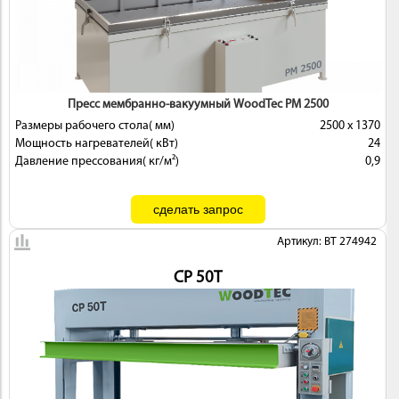
 И
КИ
Пресс мембранно-вакуумный WoodTec PM 2500
Размеры рабочего стола( мм)
2500 х 1370
Мощность нагревателей( кВт)
24
Давление прессования( кг/м²)
0,9
Артикул: BT 274942
CP 50T