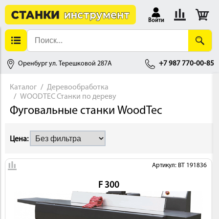
Войти
Оренбург ул. Терешковой 287А
+7 987 770-00-85
Каталог
Деревообработка
WOODTEC Станки по дереву
АЛЛОБРАБОТКА
Фуговальные станки WoodTec
Цена:
Артикул: BT 191836
F 300
ДЕРЕВООБРАБОТКА