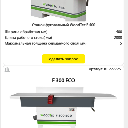
 И
КИ
Станок фуговальный WoodTec F 400
Ширина обработки( мм)
400
Длина рабочего стола( мм)
2000
Максимальная толщина снимаемого слоя( мм)
5
Артикул: BT 227725
F 300 ECO