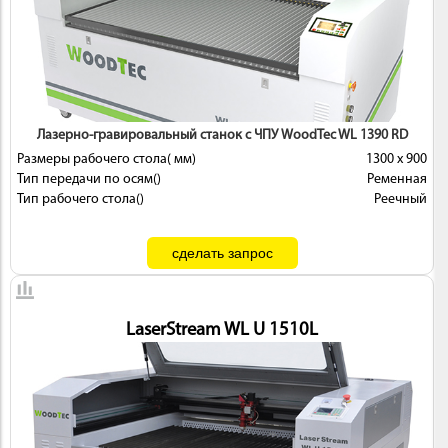
 И
КИ
Лазерно-гравировальный станок с ЧПУ WoodTec WL 1390 RD
Размеры рабочего стола( мм)
1300 х 900
Тип передачи по осям()
Ременная
Тип рабочего стола()
Реечный
LaserStream WL U 1510L