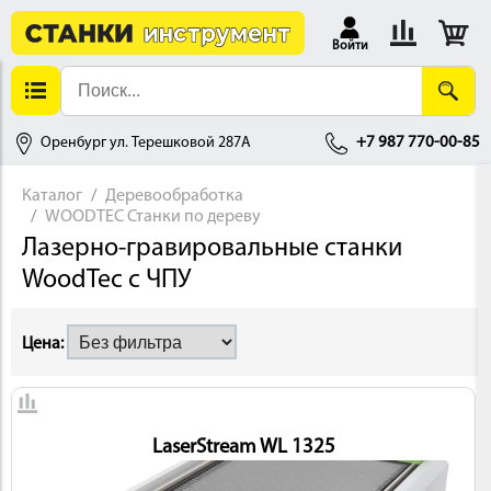
Войти
Оренбург ул. Терешковой 287А
+7 987 770-00-85
Каталог
Деревообработка
WOODTEC Станки по дереву
АЛЛОБРАБОТКА
Лазерно-гравировальные станки
WoodTec с ЧПУ
Цена:
ДЕРЕВООБРАБОТКА
LaserStream WL 1325