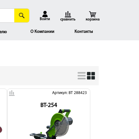
Войти
сравнить
корзина
О Компании
Контакты
елю
Артикул: BT 288423
BT-254