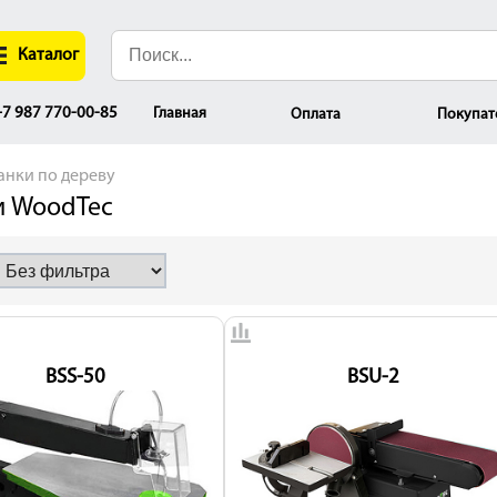
Каталог
Главная
7 987 770-00-85
Оплата
Покупат
нки по дереву
и WoodTec
BSS-50
BSU-2