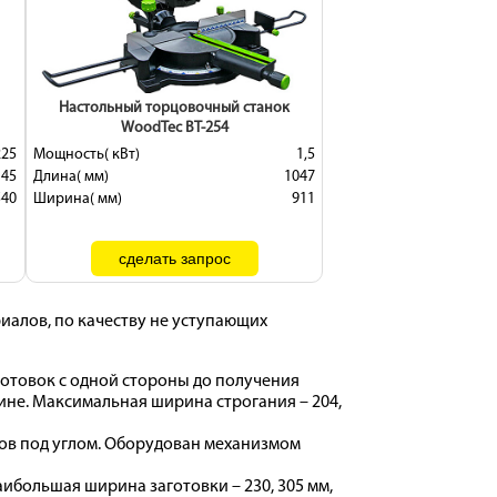
Настольный торцовочный станок
WoodTec BT-254
225
Мощность( кВт)
1,5
 45
Длина( мм)
1047
540
Ширина( мм)
911
иалов, по качеству не уступающих
отовок с одной стороны до получения
ине. Максимальная ширина строгания – 204,
ов под углом. Оборудован механизмом
ибольшая ширина заготовки – 230, 305 мм,