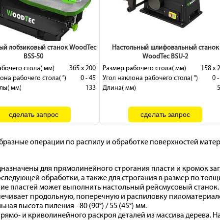
ый лобзиковый станок WoodTec
Настольный шлифовальный станок
BSS-50
WoodTec BSU-2
бочего стола( мм)
365 х 200
Размер рабочего стола( мм)
158 х 
она рабочего стола( °)
0 - 45
Угол наклона рабочего стола( °)
0 -
лы( мм)
133
Длина( мм)
разные операции по распилу и обработке поверхностей матер
назначены для прямолинейного строгания пласти и кромок заг
следующей обработки, а также для строгания в размер по толщ
ание пластей может выполнить настольный рейсмусовый станок.
спечивает продольную, поперечную и распиловку пиломатериал
ная высота пиления - 80 (90°) / 55 (45°) мм.
ямо- и криволинейного раскроя деталей из массива дерева. На