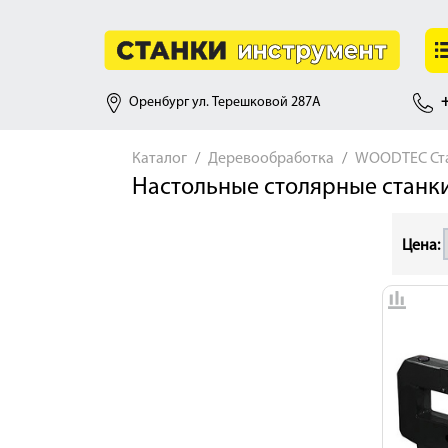
Оренбург ул. Терешковой 287А
+
Каталог
Деревообработка
WOODTEC Ста
Настольные столярные станк
Цена: