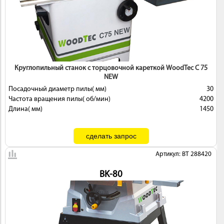
ИНСТРУМЕНТ
Круглопильный станок с торцовочной кареткой WoodTec C 75
NEW
Посадочный диаметр пилы( мм)
30
Частота вращения пилы( об/мин)
4200
Длина( мм)
1450
ОСНАСТКА
Артикул: BT 288420
BK-80