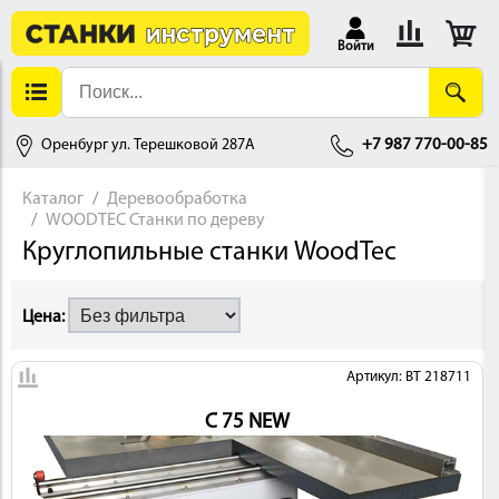
Войти
Оренбург ул. Терешковой 287А
+7 987 770-00-85
Каталог
Деревообработка
WOODTEC Станки по дереву
АЛЛОБРАБОТКА
Круглопильные станки WoodTec
Цена:
Артикул: BT 218711
C 75 NEW
ДЕРЕВООБРАБОТКА