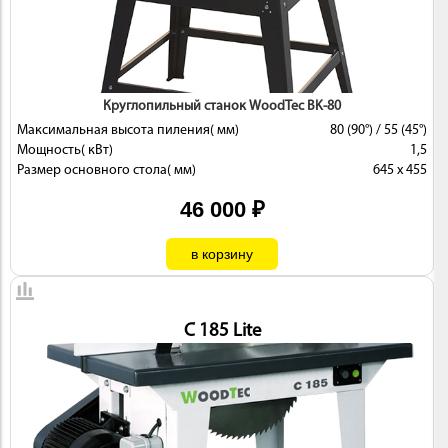
 И
КИ
Круглопильный станок WoodTec BK-80
Максимальная высота пиления( мм)
80 (90°) / 55 (45°)
Мощность( кВт)
1,5
Размер основного стола( мм)
645 x 455
46 000 ₽
C 185 Lite