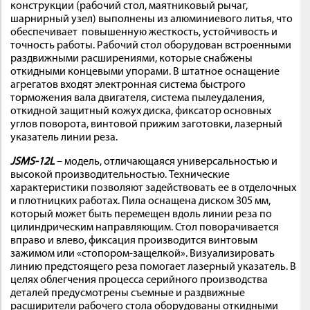
конструкции (рабочий стол, маятниковый рычаг,
шарнирный узел) выполнены из алюминиевого литья, что
обеспечивает повышенную жесткость, устойчивость и
точность работы. Рабочий стол оборудован встроенными
раздвижными расширениями, которые снабжены
откидными концевыми упорами. В штатное оснащение
агрегатов входят электронная система быстрого
торможения вала двигателя, система пылеудаления,
откидной защитный кожух диска, фиксатор основных
углов поворота, винтовой прижим заготовки, лазерный
указатель линии реза.
JSMS-12L
– модель, отличающаяся универсальностью и
высокой производительностью. Технические
характеристики позволяют задействовать ее в отделочных
и плотницких работах. Пила оснащена диском 305 мм,
который может быть перемещен вдоль линии реза по
цилиндрическим направляющим. Стол поворачивается
вправо и влево, фиксация производится винтовым
зажимом или «стопором-защелкой». Визуализировать
линию предстоящего реза помогает лазерный указатель. В
целях облегчения процесса серийного производства
деталей предусмотрены съемные и раздвижные
расширители рабочего стола оборудованы откидными