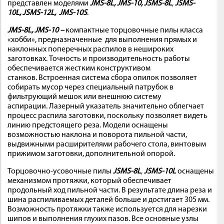
представлен моделями
JMS-8L,
JMS-10,
JSMS-8L
,
JSMS-
10L,
JSMS-12L,
JMS-10S
.
JMS-8L,
JMS-10 –
компактные торцовочные пилы класса
«хобби», предназначенные для выполнения прямых и
наклонных поперечных распилов в нешироких
заготовках. Точность и производительность работы
обеспечивается жестким конструктивом
станков. Встроенная система сбора опилок позволяет
собирать мусор через специальный патрубок в
фильтрующий мешок или внешнюю систему
аспирации. Лазерный указатель значительно облегчает
процесс распила заготовки, поскольку позволяет видеть
линию предстоящего реза. Модели оснащены
возможностью наклона и поворота пильной части,
выдвижными расширителями рабочего стола, винтовым
прижимом заготовки, дополнительной опорой.
Торцовочно-усовочные пилы
JSMS-8L
,
JSMS-10L
оснащены
механизмом протяжки, который обеспечивает
продольный ход пильной части. В результате длина реза и
шина распиливаемых деталей больше и достигает 305 мм.
Возможность протяжки также используется для нарезки
шипов и выполнения глухих пазов. Все основные узлы