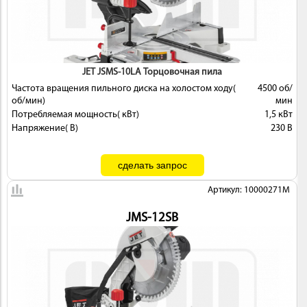
 И
КИ
JET JSMS-10LA Торцовочная пила
Частота вращения пильного диска на холостом ходу(
4500 об/
об/мин)
мин
Потребляемая мощность( кВт)
1,5 кВт
Напряжение( В)
230 В
Артикул: 10000271M
JMS-12SB