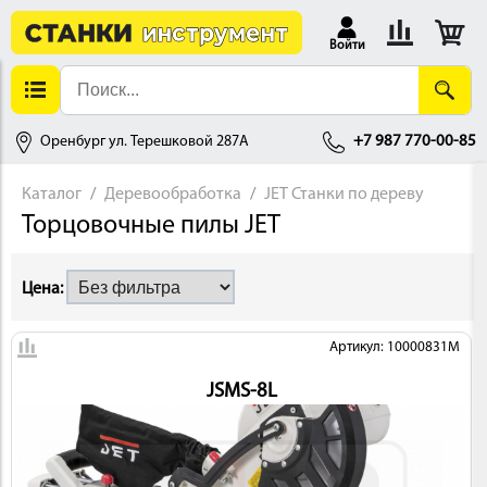
Войти
Оренбург ул. Терешковой 287А
+7 987 770-00-85
Каталог
Деревообработка
JET Станки по дереву
Торцовочные пилы JET
АЛЛОБРАБОТКА
Цена:
Артикул: 10000831M
JSMS-8L
ДЕРЕВООБРАБОТКА