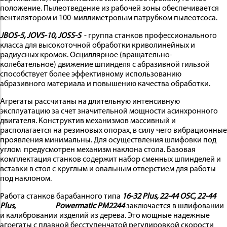
положение. Пылеотведение из рабочей зоны обеспечивается
 И
вентилятором и 100-миллиметровым патрубком пылеотсоса.
КИ
JBOS-5, JOVS-10, JOSS-S
- группа станков профессионального
класса для высокоточной обработки криволинейных и
радиусных кромок. Осциллярное (вращательно-
колебательное) движение шпинделя с абразивной гильзой
способствует более эффективному использованию
абразивного материала и повышению качества обработки.
Агрегаты рассчитаны на длительную интенсивную
эксплуатацию за счет значительной мощности асинхронного
двигателя. Конструктив механизмов массивный и
располагается на резиновых опорах, в силу чего вибрационные
проявления минимальны. Для осуществления шлифовки под
углом предусмотрен механизм наклона стола. Базовая
комплектация станков содержит набор сменных шпинделей и
вставки в стол с круглым и овальным отверстием для работы
под наклоном.
Работа станков барабанного типа
16-32 Plus, 22-44 OSC,
22-44
Plus,
Powermatic PM2244
заключается в шлифовании
и калибровании изделий из дерева. Это мощные надежные
агрегаты с плавной бесступенчатой регулировкой скорости