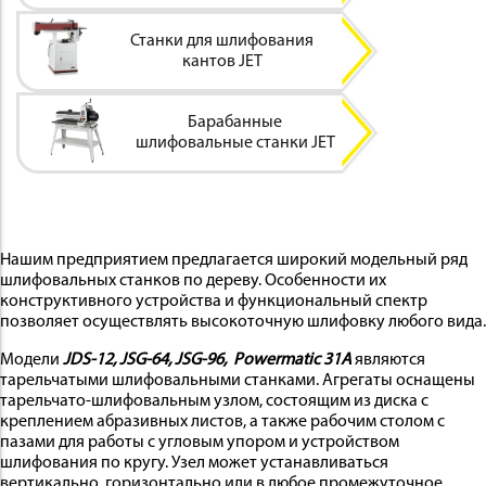
Станки для шлифования
кантов JET
Барабанные
ИНСТРУМЕНТ
шлифовальные станки JET
Нашим предприятием предлагается широкий модельный ряд
шлифовальных станков по дереву. Особенности их
конструктивного устройства и функциональный спектр
позволяет осуществлять высокоточную шлифовку любого вида.
ОСНАСТКА
Модели
JDS-12, JSG-64,
JSG-96,
Powermatic 31A
являются
тарельчатыми шлифовальными станками. Агрегаты оснащены
тарельчато-шлифовальным узлом, состоящим из диска с
креплением абразивных листов, а также рабочим столом с
пазами для работы с угловым упором и устройством
шлифования по кругу. Узел может устанавливаться
вертикально, горизонтально или в любое промежуточное