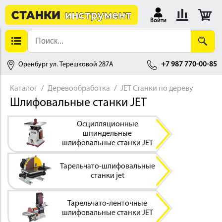
Войти
Оренбург ул. Терешковой 287А
+7 987 770-00-85
Каталог
Деревообработка
JET Станки по дереву
Шлифовальные станки JET
АЛЛОБРАБОТКА
Осцилляционные
шпиндельные
шлифовальные станки JET
Тарельчато-шлифовальные
станки jet
ДЕРЕВООБРАБОТКА
Тарельчато-ленточные
шлифовальные станки JET