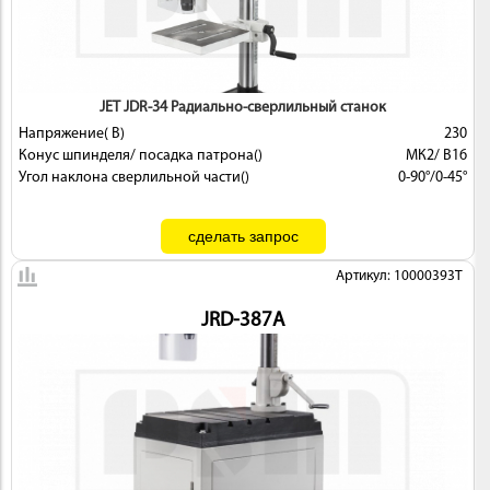
 И
КИ
JET JDR-34 Радиально-сверлильный станок
Напряжение( В)
230
Конус шпинделя/ посадка патрона()
МК2/ В16
Угол наклона сверлильной части()
0-90°/0-45°
Артикул: 10000393T
JRD-387A