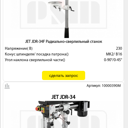
ИНСТРУМЕНТ
JET JDR-34F Радиально-сверлильный станок
Напряжение( В)
230
Конус шпинделя/ посадка патрона()
МК2/ В16
Угол наклона сверлильной части()
0-90°/0-45°
Артикул: 10000390M
ОСНАСТКА
JET JDR-34