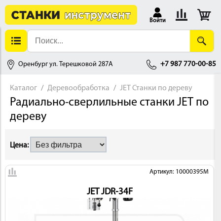
Войти
Оренбург ул. Терешковой 287А
+7 987 770-00-85
Каталог
Деревообработка
JET Станки по дереву
Радиально-сверлильные станки JET по
АЛЛОБРАБОТКА
дереву
Цена:
Артикул: 10000395M
JET JDR-34F
ДЕРЕВООБРАБОТКА