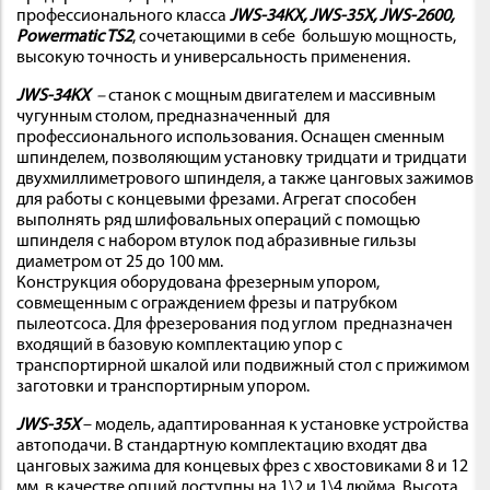
профессионального класса
JWS-34KX, JWS-35X, JWS-2600,
Powermatic TS2
, сочетающими в себе большую мощность,
высокую точность и универсальность применения.
JWS-34KX
–
станок с мощным двигателем и массивным
чугунным столом, предназначенный для
профессионального использования. Оснащен сменным
шпинделем, позволяющим установку тридцати и тридцати
двухмиллиметрового шпинделя, а также цанговых зажимов
для работы с концевыми фрезами. Агрегат способен
выполнять ряд шлифовальных операций с помощью
шпинделя с набором втулок под абразивные гильзы
диаметром от 25 до 100 мм.
Конструкция оборудована фрезерным упором,
совмещенным с ограждением фрезы и патрубком
пылеотсоса. Для фрезерования под углом предназначен
входящий в базовую комплектацию упор с
транспортирной шкалой или подвижный стол с прижимом
заготовки и транспортирным упором.
JWS-35X
– модель, адаптированная к установке устройства
автоподачи. В стандартную комплектацию входят два
цанговых зажима для концевых фрез с хвостовиками 8 и 12
мм, в качестве опций доступны на 1\2 и 1\4 дюйма. Высота