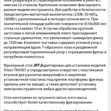
электрофрезера в стационарном положении и работы с
ним как со станком. Крепления позволяют фиксировать
разные модели инструмента. Для удобства и безопасности
предусмотрен магнитный выключатель (230В, 50-60Гц,
1600Вт), расположенный в легкодоступном месте. При
значительной площади рабочей поверхности (610х360) вес
стола составляет 10 кг. В случае обработки крупной
заготовки к литой алюминиевой плите присоединяют
стальные удлинители, что увеличивает суммарную длину
до 1030 мм. Комплект поставки содержит угловой упор с
направляющей вдоль Т-образного паза и раздвижной
регулируемый параллельный упор с ограждением фрезы и
патрубком пылеотсоса.
Фрезерный стол
JRT-2
адаптирован для установки моделей
Triton TRA001 и (предусмотрено отверстие с пластиковой
втулкой для рукоятки микролифта и сверления
установочной пластины под крепеж платформы фрезера
сделаны уже на заводе), а также допускает установку
электроинструментов любых других производителей.
Стол изготовлен из чугунного литья, и его масса
способствует более качественному фрезерованию.