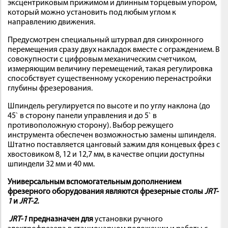
эксцентриковым прижимом и длинным торцевым упором,
который можно установить под любым углом к
направлению движения.
Предусмотрен специальный штурвал для синхронного
перемещения сразу двух накладок вместе с ограждением. В
совокупности с цифровым механическим счетчиком,
измеряющим величину перемещений, такая регулировка
способствует существенному ускорению перенастройки
глубины фрезерования.
Шпиндель регулируется по высоте и по углу наклона (до
45` в сторону панели управления и до 5` в
противоположную сторону). Выбор режущего
инструмента обеспечен возможностью замены шпинделя.
Штатно поставляется цанговый зажим для концевых фрез с
хвостовиком 8, 12 и 12,7 мм, в качестве опции доступны
шпиндели 32 мм и 40 мм.
Универсальным вспомогательным дополнением
фрезерного оборудования являются фрезерные столы
JRT-
1
и
JRT-2.
JRT-1
предназначен для
установки ручного