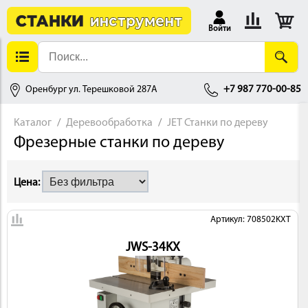
Войти
Оренбург ул. Терешковой 287А
+7 987 770-00-85
Каталог
Деревообработка
JET Станки по дереву
Фрезерные станки по дереву
АЛЛОБРАБОТКА
Цена:
Артикул: 708502KXT
JWS-34KX
ДЕРЕВООБРАБОТКА