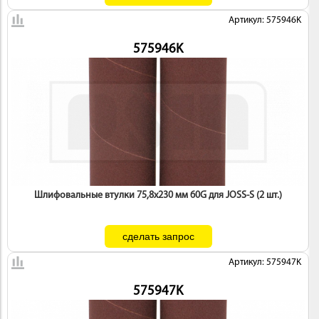
Артикул: 575946K
575946K
Шлифовальные втулки 75,8х230 мм 60G для JOSS-S (2 шт.)
Артикул: 575947K
575947K