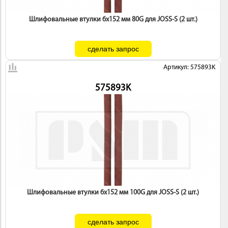
 И
Шлифовальные втулки 6х152 мм 80G для JOSS-S (2 шт.)
КИ
Артикул: 575893K
575893K
Шлифовальные втулки 6х152 мм 100G для JOSS-S (2 шт.)