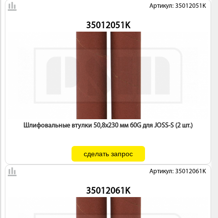
Артикул: 35012051K
35012051K
Шлифовальные втулки 50,8х230 мм 60G для JOSS-S (2 шт.)
Артикул: 35012061K
35012061K