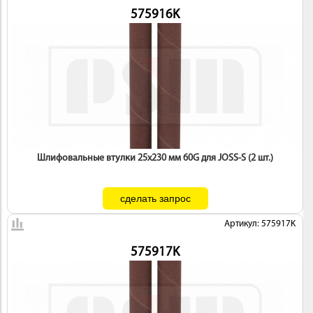
575916K
Шлифовальные втулки 25х230 мм 60G для JOSS-S (2 шт.)
Артикул: 575917K
575917K