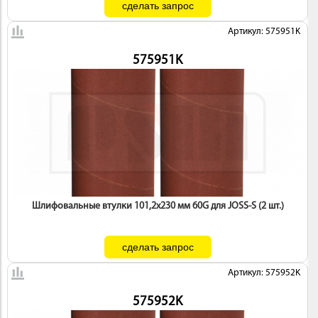
Артикул: 575951K
575951K
Шлифовальные втулки 101,2х230 мм 60G для JOSS-S (2 шт.)
Артикул: 575952K
575952K