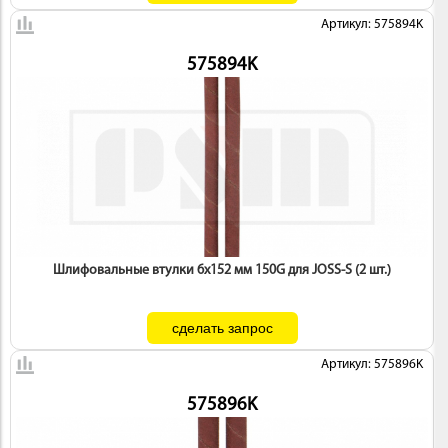
Артикул: 575894K
575894K
Шлифовальные втулки 6х152 мм 150G для JOSS-S (2 шт.)
Артикул: 575896K
575896K