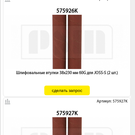
575926K
Шлифовальные втулки 38х230 мм 60G для JOSS-S (2 шт.)
Артикул: 575927K
575927K