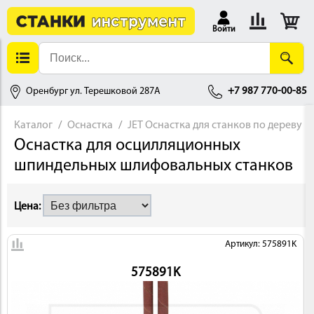
Войти
Оренбург ул. Терешковой 287А
+7 987 770-00-85
Каталог
Оснастка
JET Оснастка для станков по дереву
Оснастка для осцилляционных
АЛЛОБРАБОТКА
шпиндельных шлифовальных станков
Цена:
Артикул: 575891K
575891K
ДЕРЕВООБРАБОТКА