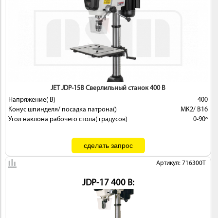
JET JDP-15B Сверлильный станок 400 В
Напряжение( В)
400
Конус шпинделя/ посадка патрона()
МК2/ В16
Угол наклона рабочего стола( градусов)
0-90º
Артикул: 716300T
JDP-17 400 В: