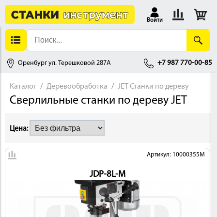
Войти
Оренбург ул. Терешковой 287А
+7 987 770-00-85
Каталог
Деревообработка
JET Станки по дереву
Сверлильные станки по дереву JET
АЛЛОБРАБОТКА
Цена:
Артикул: 10000355M
JDP-8L-M
ДЕРЕВООБРАБОТКА