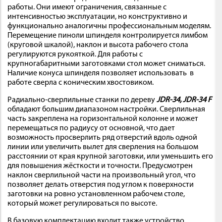
работы. Они имеют ограничения, связанные с
интенсивностью эксплуатации, но конструктивно и
функционально аналогичны профессиональным моделям.
Перемещение пиноли шпинделя контролируется лимбом
(круговой шкалой), наклон и высота рабочего стола
регулируются рукояткой. Для работы с
крупногабаритными заготовками стол может сниматься.
Наличие конуса шпинделя позволяет использовать в
работе сверла с коническим хвостовиком.
Радиально-сверлильные станки по дереву
JDR-34, JDR-34 F
обладают большим диапазоном настройки. Сверлильная
часть закреплена на горизонтальной колонне и может
перемещаться по радиусу от основной, что дает
возможность просверлить ряд отверстий вдоль одной
линии или увеличить вылет для сверления на большом
расстоянии от края крупной заготовки, или уменьшить его
для повышения жёсткости и точности. Предусмотрен
наклон сверлильной части на произвольный угол, что
позволяет делать отверстия под углом к поверхности
заготовки на ровно установленном рабочем столе,
который может регулироваться по высоте.
В базовую комплектацию входит также устройство