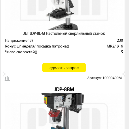
JET JDP-8L-M Настольный сверлильный станок
ИНСТРУМЕНТ
Напряжение( В)
230
Конус шпинделя/ посадка патрона()
МК2/ В16
Число скоростей()
5
Артикул: 10000400M
ОСНАСТКА
JDP-8BM