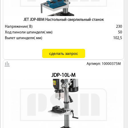
 И
КИ
JET JDP-8BM Настольный сверлильный станок
Напряжение( В)
230
Ход пиноли шпинделя( мм)
50
Вылет шпинделя( мм)
102,5
Артикул: 10000375M
JDP-10L-M