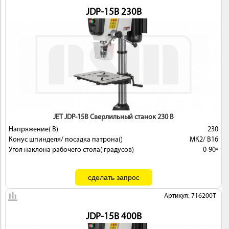
JDP-15B 230В
JET JDP-15B Сверлильный станок 230 В
Напряжение( В)
230
Конус шпинделя/ посадка патрона()
МК2/ В16
Угол наклона рабочего стола( градусов)
0-90º
Артикул: 716200T
JDP-15B 400В