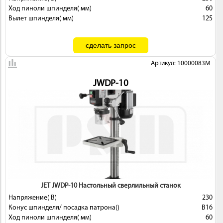
Ход пиноли шпинделя( мм)
60
Вылет шпинделя( мм)
125
Артикул: 10000083M
JWDP-10
JET JWDP-10 Настольный сверлильный станок
Напряжение( В)
230
Конус шпинделя/ посадка патрона()
В16
Ход пиноли шпинделя( мм)
60