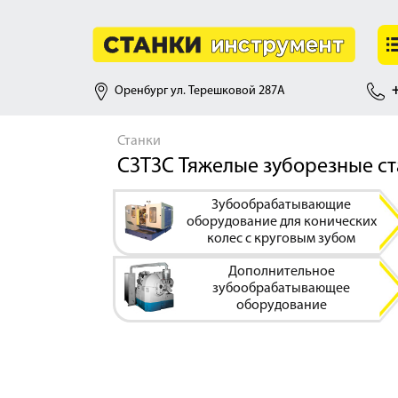
Оренбург ул. Терешковой 287А
+
Станки
СЗТЗС Тяжелые зуборезные с
Зубообрабатывающие
оборудование для конических
колес с круговым зубом
Дополнительное
зубообрабатывающее
оборудование