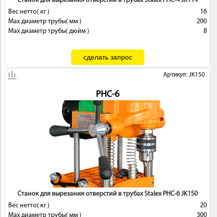
Cтанок для вырезания отверстий в трубах Stalex PHC-4 JK114
Вес нетто( кг )
16
Max диаметр трубы( мм )
200
Max диаметр трубы( дюйм )
8
Артикул: JK150
PHC-6
Станок для вырезания отверстий в трубах Stalex PHC-6 JK150
Вес нетто( кг )
20
Max диаметр трубы( мм )
300