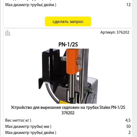
Max диаметр трубы( дюйм )
12
Артикул: 376202
PN-1/2S
Устройство для вырезания седловин на трубах Stalex PN-1/2S
376202
Вес нетто( кг )
4,5
Max диаметр трубы( мм )
50
Max диаметр трубы( дюйм )
2