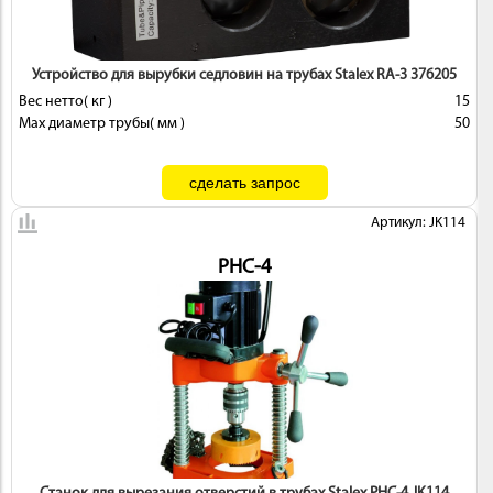
 И
КИ
Устройство для вырубки седловин на трубах Stalex RA-3 376205
Вес нетто( кг )
15
Max диаметр трубы( мм )
50
Артикул: JK114
PHC-4