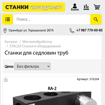
Войти
Оренбург ул. Терешковой 287А
+7 987 770-00-85
Каталог
Металлобработка
STALEX Станки и оборудование
АЛЛОБРАБОТКА
Станки для седловин труб
Цена:
Артикул: 376204
RA-2
ДЕРЕВООБРАБОТКА