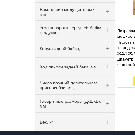
362
400 мм
Расстояние меду центрами,
490
мм
273
910 мм
Угол поворота передней бабки,
Потребля
1067
градусов
мощность
489
180°
Частота 
шпинделя
Конус задней бабки,
0, 180
ходу( об/
180
Диаметр 
Mk-2
станиной
Ход пиноли задней баки, мм
МК-2
MK2
114 мм
Число позиций делительного
115
приспособления,
108
48
Габаритные размеры (ДхШхВ),
96
мм
24
2050х920х1190 мм
Вес, кг
2260х710х1651
1321х610х457
330 кг