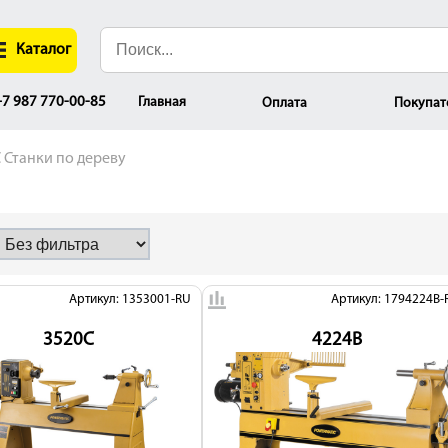
Каталог
Главная
7 987 770-00-85
Оплата
Покупат
Станки по дереву
Артикул: 1353001-RU
Артикул: 1794224B-
3520C
4224B