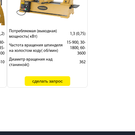
Потребляемая (выходная)
2,2)
1,3 (0,75)
мощность( кВт)
80-
15-900, 30-
Частота вращения шпинделя
35-
1800, 60-
на холостом ходу( об/мин)
500
3600
Диаметр вращения над
610
362
станиной()