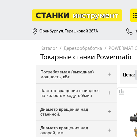
Оренбург ул. Терешковой 287А
+
Каталог
Деревообработка
POWERMATIC 
Токарные станки Powermatic
Потребляемая (выходная)
Цена:
мощность, кВт
2,6 (1,5) кВт
Частота вращения шпинделя
3,6 (2,2)
на холостом ходу, об/мин
1,3 (0,75)
15-1200 и 40-3200 об/мин
Диаметр вращения над
40-970, 80-2000, 135-3500
станиной,
15-900, 30-1800, 60-3600
508 мм
Диаметр вращения над
610
опорой, мм