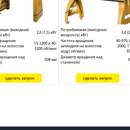
емая (выходная)
Потребляемая (выходная)
2,6 (1,5) кВт
3,6 (
( кВт)
мощность( кВт)
вращения
Частота вращения
40-970, 
15-1200 и 40-
 на холостом
шпинделя на холостом
2000, 1
3200 об/мин
мин)
ходу( об/мин)
3
вращения над
Диаметр вращения над
508 мм
()
станиной()