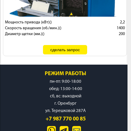
 И
КИ
Мощность привода (кВт)()
2,2
Скорость вращения (об./мин.)()
1400
Диаметр щетки (мм.)()
200
РЕЖИМ РАБОТЫ
пн-пт: 9:00-18:00
обед: 13:00-14:00
cб, вс: выходной
г. Оренбург
ул. Терешковой 287А
+7 987 770 00 85