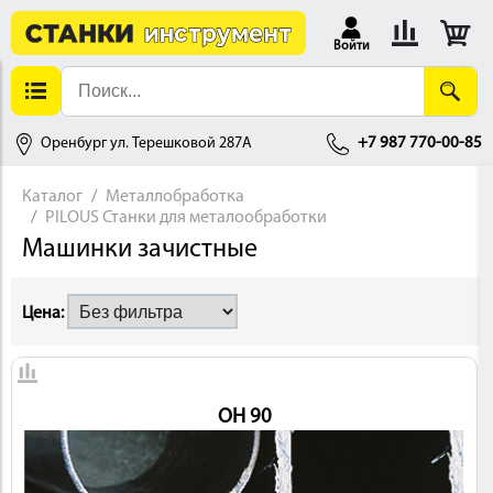
Войти
Оренбург ул. Терешковой 287А
+7 987 770-00-85
Каталог
Металлобработка
PILOUS Станки для металообработки
АЛЛОБРАБОТКА
Машинки зачистные
Цена:
OH 90
ДЕРЕВООБРАБОТКА