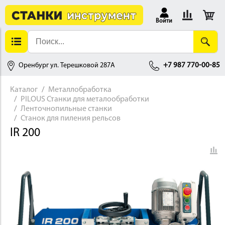
Войти
Оренбург ул. Терешковой 287А
+7 987 770-00-85
Каталог
Металлобработка
PILOUS Станки для металообработки
АЛЛОБРАБОТКА
Ленточнопильные станки
Станок для пиления рельсов
IR 200
ДЕРЕВООБРАБОТКА