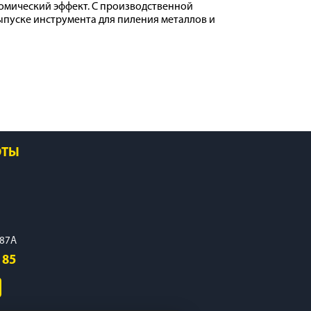
номический эффект. С производственной
ыпуске инструмента для пиления металлов и
ОТЫ
287А
 85