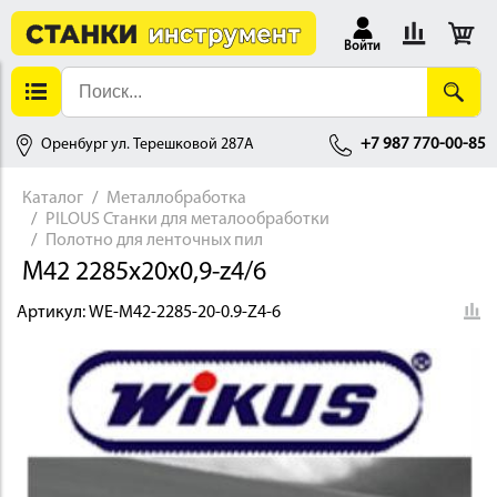
Войти
Оренбург ул. Терешковой 287А
+7 987 770-00-85
Каталог
Металлобработка
PILOUS Станки для металообработки
АЛЛОБРАБОТКА
Полотно для ленточных пил
M42 2285x20x0,9-z4/6
Артикул:
WE-M42-2285-20-0.9-Z4-6
ДЕРЕВООБРАБОТКА