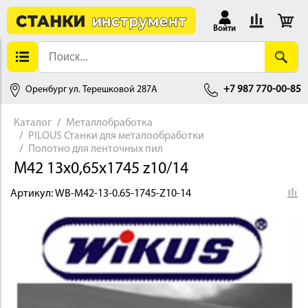
Войти
Оренбург ул. Терешковой 287А
+7 987 770-00-85
Каталог
Металлобработка
PILOUS Станки для металообработки
АЛЛОБРАБОТКА
Полотно для ленточных пил
M42 13х0,65х1745 z10/14
Артикул:
WB-M42-13-0.65-1745-Z10-14
ДЕРЕВООБРАБОТКА