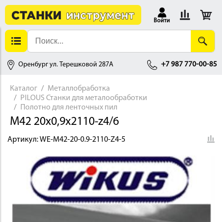
Войти
Оренбург ул. Терешковой 287А
+7 987 770-00-85
Каталог
Металлобработка
PILOUS Станки для металообработки
АЛЛОБРАБОТКА
Полотно для ленточных пил
M42 20х0,9х2110-z4/6
Артикул:
WE-M42-20-0.9-2110-Z4-5
ДЕРЕВООБРАБОТКА