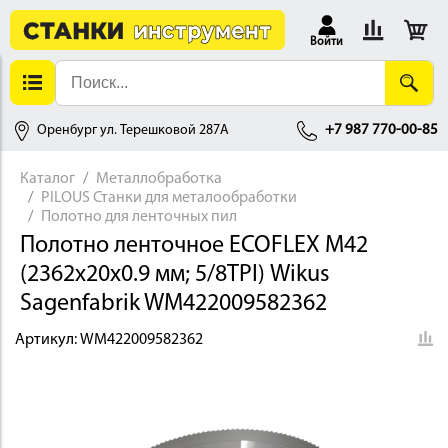
Войти
Оренбург ул. Терешковой 287А
+7 987 770-00-85
Каталог
Металлобработка
PILOUS Станки для металообработки
АЛЛОБРАБОТКА
Полотно для ленточных пил
Полотно ленточное ECOFLEX М42
(2362х20х0.9 мм; 5/8TPI) Wikus
Sagenfabrik WM422009582362
Артикул:
WM422009582362
ДЕРЕВООБРАБОТКА