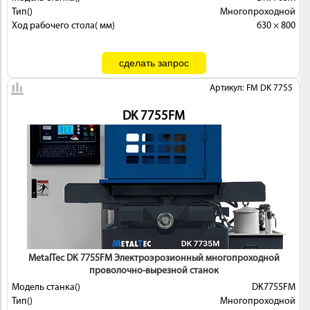
Тип()
Многопроходной
Ход рабочего стола( мм)
630 × 800
Артикул: FM DK 7755
DK 7755FМ
MetalTec DK 7755FМ Электроэрозионный многопроходной
проволочно-вырезной станок
Модель станка()
DK7755FМ
Тип()
Многопроходной