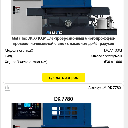
 И
КИ
MetalTec DK 77100М Электроэрозионный многопроходной
проволочно-вырезной станок с наклоном до 45 градусов
Модель станка()
DK77100М
Тип()
Многопроходной
Ход рабочего стола( мм)
630 × 1000
Артикул: M DK 7780
DK 7780