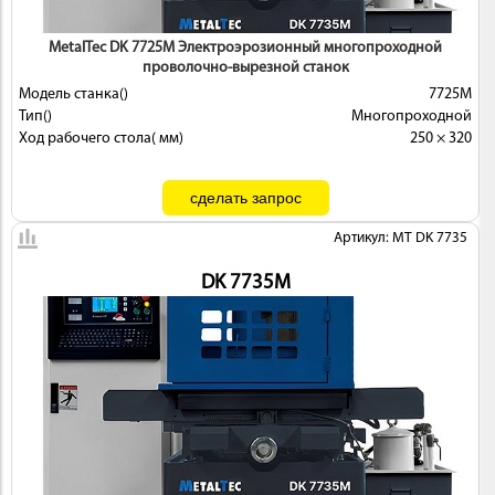
MetalTec DK 7725М Электроэрозионный многопроходной
проволочно-вырезной станок
Модель станка()
7725М
Тип()
Многопроходной
Ход рабочего стола( мм)
250 × 320
Артикул: MT DK 7735
DK 7735M