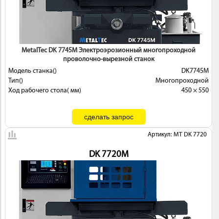
MetalTec DK 7745M Электроэрозионный многопроходной
проволочно-вырезной станок
Модель станка()
DK7745M
Тип()
Многопроходной
Ход рабочего стола( мм)
450 × 550
Артикул: MT DK 7720
DK 7720М