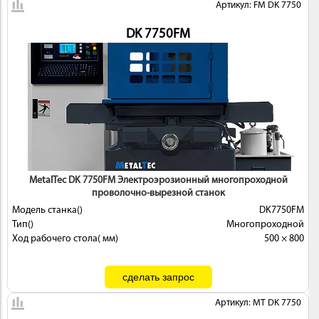
Артикул: FM DK 7750
DK 7750FМ
MetalTec DK 7750FМ Электроэрозионный многопроходной
проволочно-вырезной станок
Модель станка()
DK7750FМ
Тип()
Многопроходной
Ход рабочего стола( мм)
500 × 800
Артикул: MT DK 7750