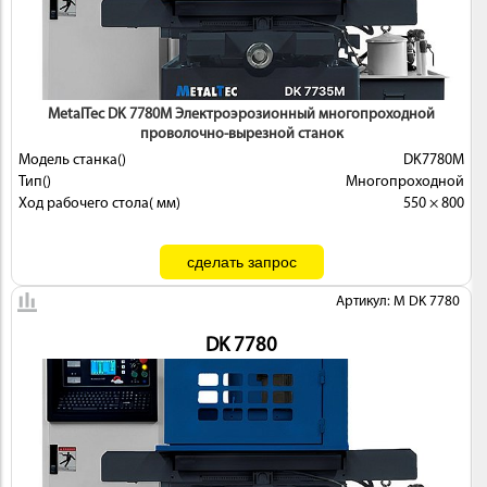
MetalTec DK 7780М Электроэрозионный многопроходной
проволочно-вырезной станок
Модель станка()
DK7780М
Тип()
Многопроходной
Ход рабочего стола( мм)
550 × 800
Артикул: M DK 7780
DK 7780