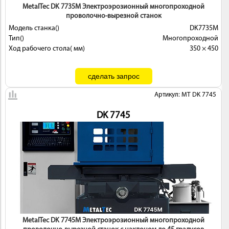
MetalTec DK 7735M Электроэрозионный многопроходной
проволочно-вырезной станок
Модель станка()
DK7735M
Тип()
Многопроходной
Ход рабочего стола( мм)
350 × 450
Артикул: MT DK 7745
DK 7745
MetalTec DK 7745M Электроэрозионный многопроходной