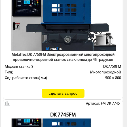
MetalTec DK 7750FМ Электроэрозионный многопроходной
проволочно-вырезной станок с наклоном до 45 градусов
Модель станка()
DK7750FМ
Тип()
Многопроходной
Ход рабочего стола( мм)
500 × 800
Артикул: FM DK 7745
DK 7745FМ