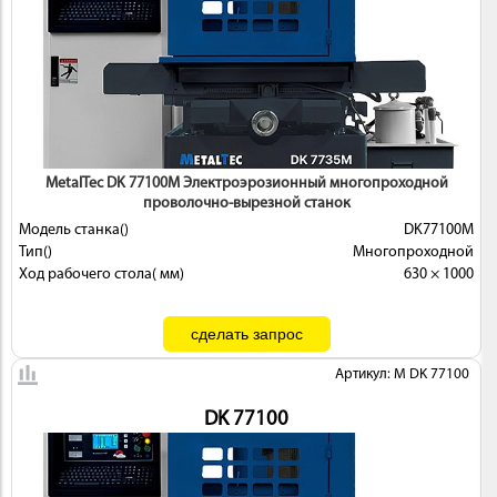
ИНСТРУМЕНТ
MetalTec DK 77100М Электроэрозионный многопроходной
проволочно-вырезной станок
Модель станка()
DK77100М
Тип()
Многопроходной
Ход рабочего стола( мм)
630 × 1000
ОСНАСТКА
Артикул: M DK 77100
DK 77100