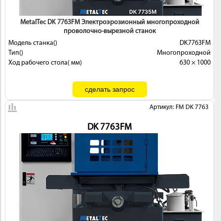
MetalTec DK 7763FМ Электроэрозионный многопроходной
проволочно-вырезной станок
Модель станка()
DK7763FМ
Тип()
Многопроходной
Ход рабочего стола( мм)
630 × 1000
Артикул: FM DK 7763
DK 7763FМ