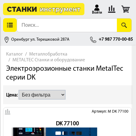
Войти
Оренбург ул. Терешковой 287А
+7 987 770-00-85
Каталог
Металлобработка
METALTEC Станки и оборудование
АЛЛОБРАБОТКА
Электроэрозионные станки MetalTec
серии DK
Цена:
Артикул: M DK 77100
ДЕРЕВООБРАБОТКА
DK 77100