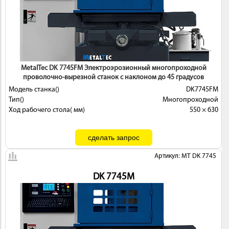
MetalTec DK 7745FМ Электроэрозионный многопроходной
проволочно-вырезной станок с наклоном до 45 градусов
Модель станка()
DK7745FМ
Тип()
Многопроходной
Ход рабочего стола( мм)
550 × 630
Артикул: MT DK 7745
DK 7745M