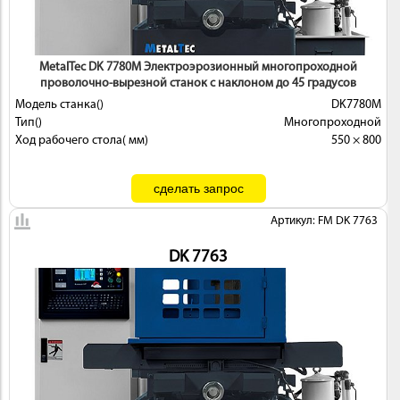
MetalTec DK 7780М Электроэрозионный многопроходной
проволочно-вырезной станок с наклоном до 45 градусов
Модель станка()
DK7780М
Тип()
Многопроходной
Ход рабочего стола( мм)
550 × 800
Артикул: FM DK 7763
DK 7763