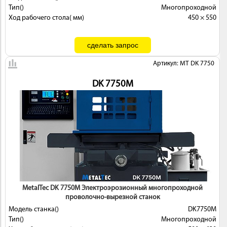
Тип()
Многопроходной
Ход рабочего стола( мм)
450 × 550
Артикул: MT DK 7750
DK 7750M
MetalTec DK 7750M Электроэрозионный многопроходной
проволочно-вырезной станок
Модель станка()
DK7750M
Тип()
Многопроходной