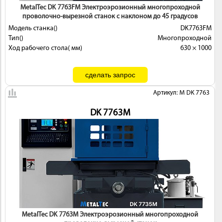
MetalTec DK 7763FМ Электроэрозионный многопроходной
проволочно-вырезной станок с наклоном до 45 градусов
Модель станка()
DK7763FМ
Тип()
Многопроходной
Ход рабочего стола( мм)
630 × 1000
Артикул: M DK 7763
DK 7763М
MetalTec DK 7763М Электроэрозионный многопроходной