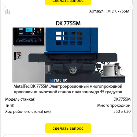
Артикул: FM DK 7755M
DK 7755M
MetalTec DK 7755М Электроэрозионный многопроходной
проволочно-вырезной станок с наклоном до 45 градусов
Модель станка()
DK7755М
Тип()
Многопроходной
Ход рабочего стола( мм)
550 × 630