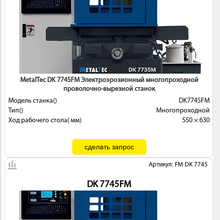
MetalTec DK 7745FМ Электроэрозионный многопроходной
проволочно-вырезной станок
Модель станка()
DK7745FМ
Тип()
Многопроходной
Ход рабочего стола( мм)
550 × 630
Артикул: FM DK 7745
DK 7745FМ