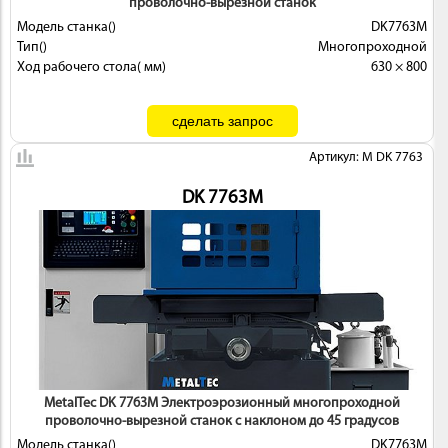
проволочно-вырезной станок
Модель станка()
DK7763М
Тип()
Многопроходной
Ход рабочего стола( мм)
630 × 800
Артикул: M DK 7763
DK 7763М
MetalTec DK 7763М Электроэрозионный многопроходной
проволочно-вырезной станок с наклоном до 45 градусов
Модель станка()
DK7763М