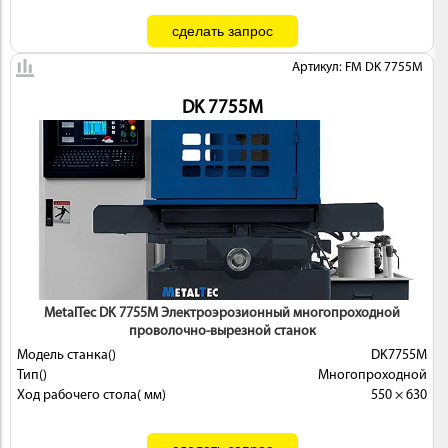
Артикул: FM DK 7755M
DK 7755M
MetalTec DK 7755М Электроэрозионный многопроходной
проволочно-вырезной станок
Модель станка()
DK7755М
Тип()
Многопроходной
Ход рабочего стола( мм)
550 × 630