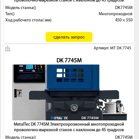
проволочно-вырезной станок с наклоном до 45 градусов
Модель станка()
DK7745M
Тип()
Многопроходной
Ход рабочего стола( мм)
450 × 550
Артикул: MT DK 7745
DK 7745M
MetalTec DK 7745M Электроэрозионный многопроходной
проволочно-вырезной станок с наклоном до 45 градусов
Модель станка()
DK7745M