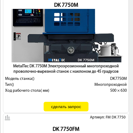
DK 7750M
MetalTec DK 7750M Электроэрозионный многопроходной
проволочно-вырезной станок с наклоном до 45 градусов
Модель станка()
DK7750M
Тип()
Многопроходной
Ход рабочего стола( мм)
500 × 630
Артикул: FM DK 7750
DK 7750FМ