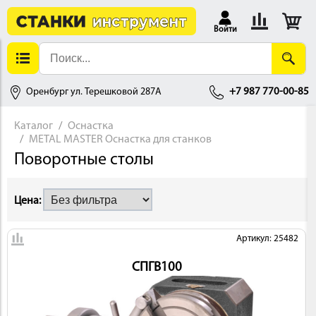
Войти
Оренбург ул. Терешковой 287А
+7 987 770-00-85
Каталог
Оснастка
METAL MASTER Оснастка для станков
АЛЛОБРАБОТКА
Поворотные столы
Цена:
Артикул: 25482
СПГВ100
ДЕРЕВООБРАБОТКА