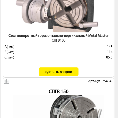
ИНСТРУМЕНТ
Стол поворотный горизонтально-вертикальный Metal Master
СПГВ100
A( мм)
145
B( мм)
114
C( мм)
85,5
ОСНАСТКА
Артикул: 25484
СПГВ 150