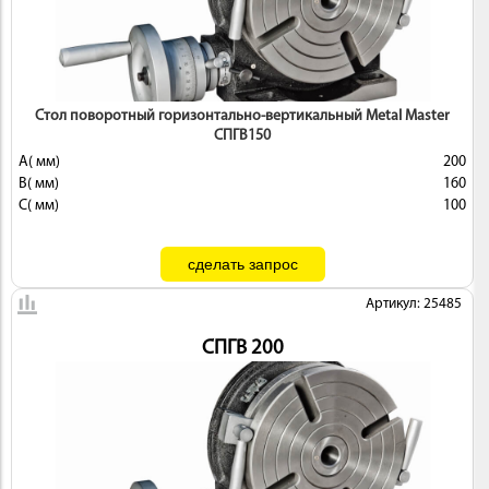
 И
КИ
Стол поворотный горизонтально-вертикальный Metal Master
СПГВ150
A( мм)
200
B( мм)
160
C( мм)
100
Артикул: 25485
СПГВ 200