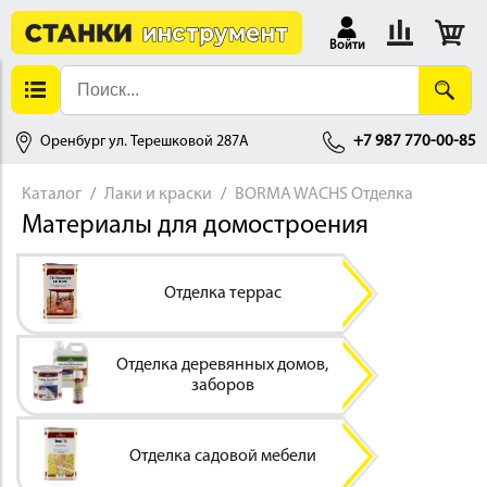
Войти
Оренбург ул. Терешковой 287А
+7 987 770-00-85
Каталог
Лаки и краски
BORMA WACHS Отделка
Материалы для домостроения
АЛЛОБРАБОТКА
Отделка террас
Отделка деревянных домов,
заборов
ДЕРЕВООБРАБОТКА
Отделка садовой мебели