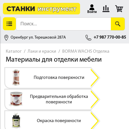
Войти
Оренбург ул. Терешковой 287А
+7 987 770-00-85
Каталог
Лаки и краски
BORMA WACHS Отделка
Материалы для отделки мебели
АЛЛОБРАБОТКА
Подготовка поверхности
Предварительная обработка
поверхности
ДЕРЕВООБРАБОТКА
Окраска поверхности