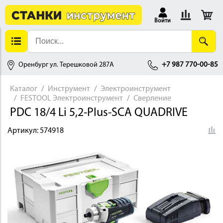
Войти
Оренбург ул. Терешковой 287А
+7 987 770-00-85
Каталог
Инструмент
Электроинструмент
FESTOOL Электроинструмент
Сверление
АЛЛОБРАБОТКА
PDC 18/4 Li 5,2-Plus-SCA QUADRIVE
Артикул:
574918
ДЕРЕВООБРАБОТКА