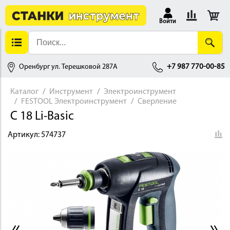
Войти
Оренбург ул. Терешковой 287А
+7 987 770-00-85
Каталог
Инструмент
Электроинструмент
FESTOOL Электроинструмент
Сверление
АЛЛОБРАБОТКА
C 18 Li-Basic
Артикул:
574737
ДЕРЕВООБРАБОТКА