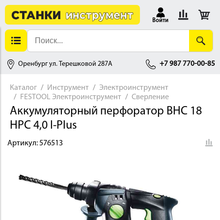
Войти
Оренбург ул. Терешковой 287А
+7 987 770-00-85
Каталог
Инструмент
Электроинструмент
FESTOOL Электроинструмент
Сверление
АЛЛОБРАБОТКА
Аккумуляторный перфоратор BHC 18
HPC 4,0 I-Plus
Артикул:
576513
ДЕРЕВООБРАБОТКА