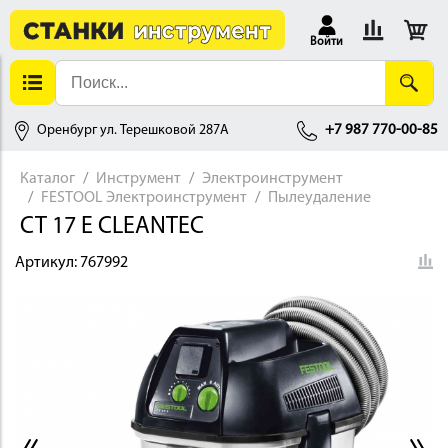
Войти
Оренбург ул. Терешковой 287А
+7 987 770-00-85
Каталог
Инструмент
Электроинструмент
FESTOOL Электроинструмент
Пылеудаление
АЛЛОБРАБОТКА
CT 17 E CLEANTEC
Артикул:
767992
ДЕРЕВООБРАБОТКА