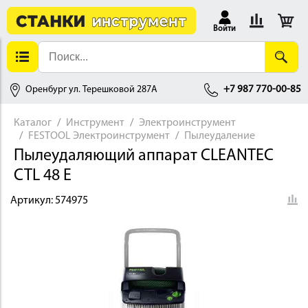
Войти
Оренбург ул. Терешковой 287А
+7 987 770-00-85
Каталог
Инструмент
Электроинструмент
FESTOOL Электроинструмент
Пылеудаление
АЛЛОБРАБОТКА
Пылеудаляющий аппарат CLEANTEC
CTL 48 E
Артикул:
574975
ДЕРЕВООБРАБОТКА