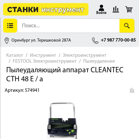
Войти
Оренбург ул. Терешковой 287А
+7 987 770-00-85
Каталог
Инструмент
Электроинструмент
FESTOOL Электроинструмент
Пылеудаление
АЛЛОБРАБОТКА
Пылеудаляющий аппарат CLEANTEC
CTH 48 E / a
Артикул:
574941
ДЕРЕВООБРАБОТКА