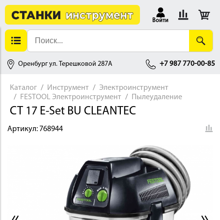
Войти
Оренбург ул. Терешковой 287А
+7 987 770-00-85
Каталог
Инструмент
Электроинструмент
FESTOOL Электроинструмент
Пылеудаление
АЛЛОБРАБОТКА
CT 17 E-Set BU CLEANTEC
Артикул:
768944
ДЕРЕВООБРАБОТКА