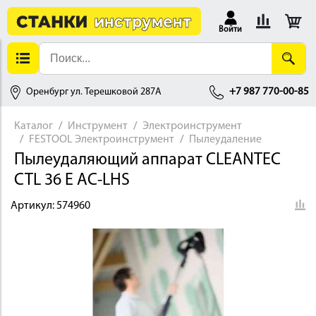
Войти
Оренбург ул. Терешковой 287А
+7 987 770-00-85
Каталог
Инструмент
Электроинструмент
FESTOOL Электроинструмент
Пылеудаление
АЛЛОБРАБОТКА
Пылеудаляющий аппарат CLEANTEC
CTL 36 E AC-LHS
Артикул:
574960
ДЕРЕВООБРАБОТКА