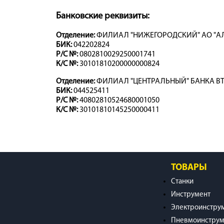
Банковские реквизиты:
Отделение:
ФИЛИАЛ "НИЖЕГОРОДСКИЙ" АО "А
БИК:
042202824
Р/С №:
0802810029250001741
К/С №:
30101810200000000824
Отделение:
ФИЛИАЛ "ЦЕНТРАЛЬНЫЙ" БАНКА ВТ
БИК:
044525411
Р/С №:
40802810524680001050
К/С №:
30101810145250000411
ТОВАРЫ
Станки
Инструмент
Электроинстру
Пневмоинструм