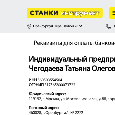
Оренбург ул. Терешковой 287А
+
Реквизиты для оплаты банко
Индивидуальный предпр
Чегодаева Татьяна Олего
ИНН
560503554504
ОГРНИП
317565800073722
Юридический адрес:
119192, г. Москва, ул. Мосфильмовская, д.88, корп
Почтовый адрес:
460028, г. Оренбург, а/я № 2272