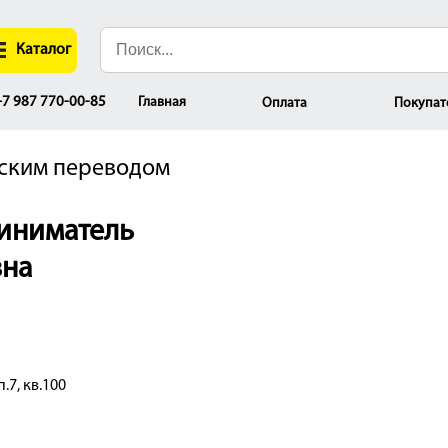
Каталог
Главная
7 987 770-00-85
Оплата
Покупат
вским переводом
иниматель
вна
.7, кв.100