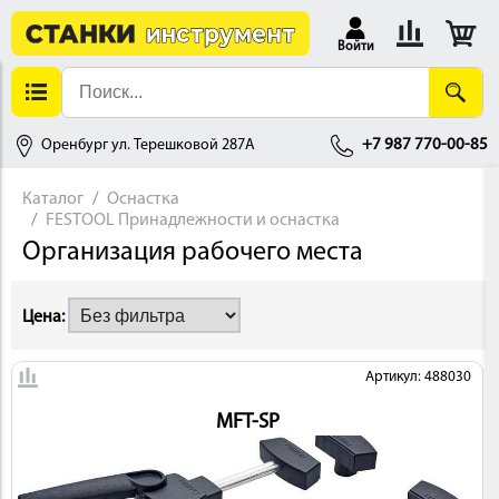
Войти
Оренбург ул. Терешковой 287А
+7 987 770-00-85
Каталог
Оснастка
FESTOOL Принадлежности и оснастка
АЛЛОБРАБОТКА
Организация рабочего места
Цена:
Артикул: 488030
MFT-SP
ДЕРЕВООБРАБОТКА