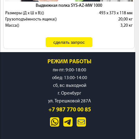
Выдвижная полка SYS-AZ-MW 1000
Размеры (Д x Ш x В)()
493 x 373 x 118 мм
Грузоподъёмность ящика()
20,00 кг
Масса()
3,20 кг
РЕЖИМ РАБОТЫ
пн-пт: 9:00-18:00
обед: 13:00-14:00
cб, вс: выходной
г. Оренбург
ул. Терешковой 287А
+7 987 770 00 85