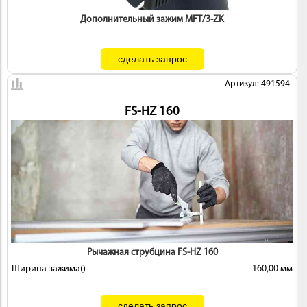
 И
Дополнительный зажим MFT/3-ZK
КИ
Артикул: 491594
FS-HZ 160
Рычажная струбцина FS-HZ 160
Ширина зажима()
160,00 мм