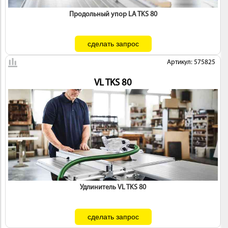
 И
Продольный упор LA TKS 80
КИ
Артикул: 575825
VL TKS 80
Удлинитель VL TKS 80