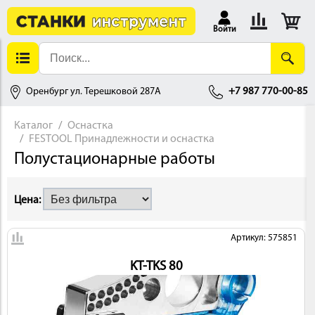
Войти
Оренбург ул. Терешковой 287А
+7 987 770-00-85
Каталог
Оснастка
FESTOOL Принадлежности и оснастка
АЛЛОБРАБОТКА
Полустационарные работы
Цена:
Артикул: 575851
KT-TKS 80
ДЕРЕВООБРАБОТКА