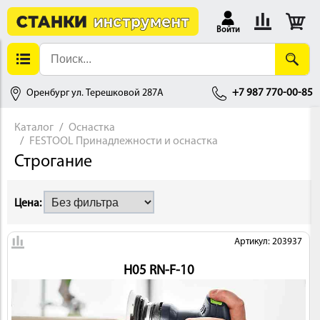
Войти
Оренбург ул. Терешковой 287А
+7 987 770-00-85
Каталог
Оснастка
FESTOOL Принадлежности и оснастка
АЛЛОБРАБОТКА
Строгание
Цена:
Артикул: 203937
H05 RN-F-10
ДЕРЕВООБРАБОТКА