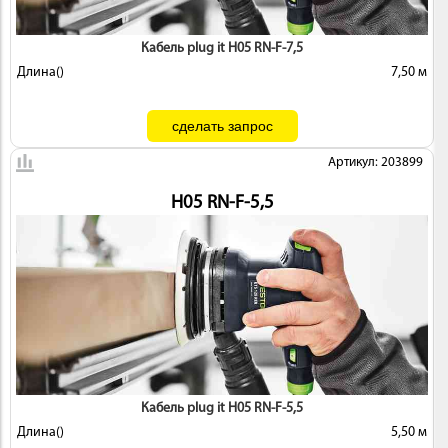
 И
Кабель plug it H05 RN-F-7,5
КИ
Длина()
7,50 м
Артикул: 203899
H05 RN-F-5,5
Кабель plug it H05 RN-F-5,5
Длина()
5,50 м